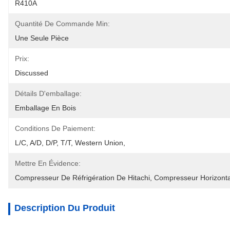
R410A
Quantité De Commande Min:
Une Seule Pièce
Prix:
Discussed
Détails D'emballage:
Emballage En Bois
Conditions De Paiement:
L/C, A/D, D/P, T/T, Western Union, 
Mettre En Évidence:
Compresseur De Réfrigération De Hitachi
, 
Compresseur Horizont
Description Du Produit