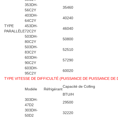
353DH-
35460
56C2Y
403DH-
40240
64C2Y
TYPE
453DH-
46040
PARALLÈLE
72C2Y
503DH-
50800
80C2Y
503DH-
52510
83C2Y
603DH-
57290
90C2Y
603DH-
60020
95C2Y
TYPE VITESSE DE DIFFICULTÉ (PUISSANCE DE PUISSANCE DE D 
Capacité de Colling
Modèle
Réfrigérant
BTU/H
303DH-
29500
47D2
303DH-
32220
50D2