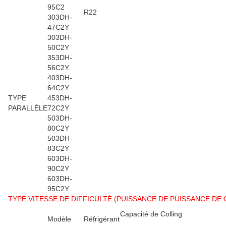
95C2
R22
303DH-
47C2Y
303DH-
50C2Y
353DH-
56C2Y
403DH-
64C2Y
TYPE
453DH-
PARALLÈLE
72C2Y
503DH-
80C2Y
503DH-
83C2Y
603DH-
90C2Y
603DH-
95C2Y
TYPE VITESSE DE DIFFICULTÉ (PUISSANCE DE PUISSANCE DE C 
Capacité de Colling
Modèle
Réfrigérant