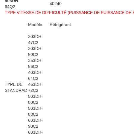
403DH-
40240
64Q2
TYPE VITESSE DE DIFFICULTÉ (PUISSANCE DE PUISSANCE DE B 
Modèle
Réfrigérant
303DH-
47C2
303DH-
50C2
353DH-
56C2
403DH-
64C2
TYPE DE
453DH-
STANDRAD
72C2
503DH-
80C2
503DH-
83C2
603DH-
90C2
603DH-