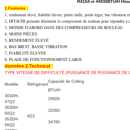
R410A et 44030BTU/H Hitac
:
1.Features
1, rendement élevé, fiabilité élevée, petite taille, poids léger, bas vibration 
2, HITACHI présente fièrement le compresseur de rouleau pour répondre à ces
3, MONDE D'ABORD DANS DES COMPRESSEURS DE ROULEAU
4, MOINS PIÈCES
5, RENDEMENT ÉLEVÉ
6, BAS BRUIT, BASSE VIBRATION
7, FIABILITÉ ÉLEVÉE
8, PLAGE DE FONCTIONNEMENT LARGE
données 2.Technical :
TYPE VITESSE DE DIFFICULTÉ (PUISSANCE DE PUISSANCE DE Q 
Capacité de Colling
Modèle
Réfrigérant
BTU/H
303DH-
29500
47Q2
303DH-
32050
50Q2
R22
353DH-
34780
56Q2