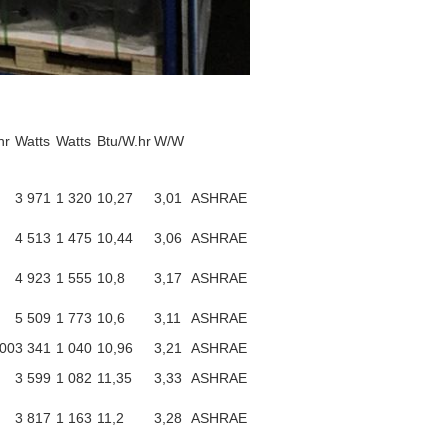
hr
Watts
Watts
Btu/W.hr
W/W
3 971
1 320
10,27
3,01
ASHRAE
4 513
1 475
10,44
3,06
ASHRAE
4 923
1 555
10,8
3,17
ASHRAE
5 509
1 773
10,6
3,11
ASHRAE
400
3 341
1 040
10,96
3,21
ASHRAE
3 599
1 082
11,35
3,33
ASHRAE
3 817
1 163
11,2
3,28
ASHRAE