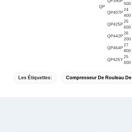
QP390P
500
QP
24
QP407P
400
25
QP425P
600
26
QP442P
200
27
QP464P
800
25
QP425Y
000
Les Étiquettes:
Compresseur De Rouleau De