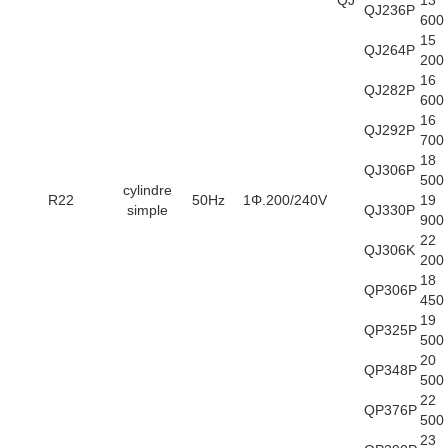
QJ236P
600
15
QJ264P
200
16
QJ282P
600
16
QJ292P
700
18
QJ306P
500
cylindre
R22
50Hz
1Φ.200/240V
19
simple
QJ330P
900
22
QJ306K
200
18
QP306P
450
19
QP325P
500
20
QP348P
500
22
QP376P
500
23