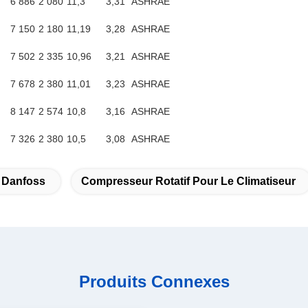
6 886
2 080
11,3
3,31
ASHRAE
7 150
2 180
11,19
3,28
ASHRAE
7 502
2 335
10,96
3,21
ASHRAE
7 678
2 380
11,01
3,23
ASHRAE
8 147
2 574
10,8
3,16
ASHRAE
7 326
2 380
10,5
3,08
ASHRAE
 Danfoss
Compresseur Rotatif Pour Le Climatiseur
Produits Connexes