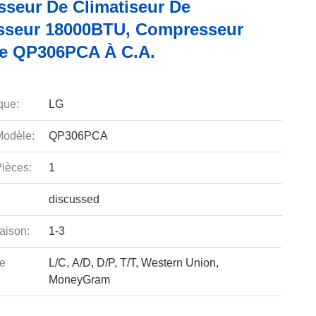
seur De Climatiseur De
risseur 18000BTU, Compresseur
re QP306PCA À C.A.
que:
LG
odèle:
QP306PCA
ièces:
1
discussed
aison:
1-3
e
L/C, A/D, D/P, T/T, Western Union,
MoneyGram