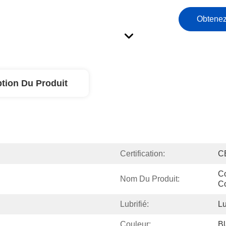
Obtenez
ption Du Produit
Certification:
C
Co
Nom Du Produit:
Co
Lubrifié:
Lu
Couleur:
B