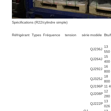
Spécifications (R22/cylindre simple)
Réfrigérant
Types
Fréquence
tension
série
modèle
Btu/
13
QJ236J
550
15
QJ264J
400
16
QJ292J
800
18
QJ325J
800
QJ196P
11 
12
QJ208P
280
13
QJ222P
026
QJ
13