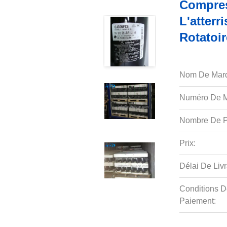
Compres
L'atter
Rotatoi
Nom De Mar
Numéro De M
Nombre De P
Prix:
Délai De Livr
Conditions D
Paiement: