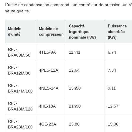
L'unité de condensation comprend : un contrôleur de pression, un rés
haute qualité.
Capacité
Puissance
Modèle
Modèle de
frigorifique
absorbée
d'unité
compresseur
nominale (KW)
(KW)
RFJ-
4TES-9A
11h41
6,74
BRA09M/60
RFJ-
4PES-12A
12.64
7.34
BRA12M/80
RFJ-
4NES-14A
15h50
9.11
BRA14M/100
RFJ-
4HE-18A
21h90
12.67
BRA18M/120
RFJ-
4GE-23A
25.80
15.06
BRA23M/160