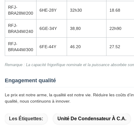
RFJ-
6HE-28Y
32h30
18.68
BRA28M/200
RFJ-
6GE-34Y
38,80
22h90
BRA34M/240
RFJ-
6FE-44Y
46.20
27.52
BRA44M/300
Remarque : La capacité frigorifique nominale et la puissance absorbée so
Engagement qualité
Le prix est notre arme, la qualité est notre vie. Réduire les coûts d’i
qualité, nous continuons à innover.
Les Étiquettes:
Unité De Condensateur À C.A.