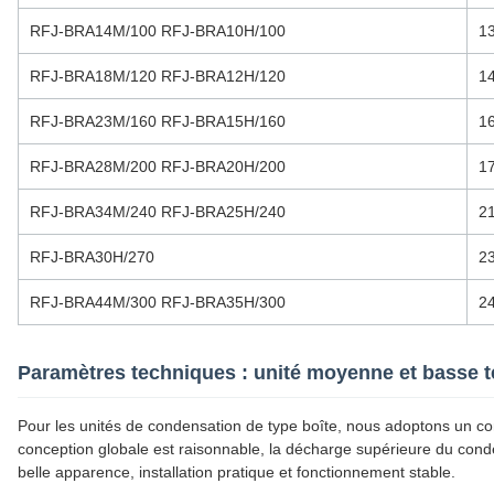
RFJ-BRA14M/100 RFJ-BRA10H/100
1
RFJ-BRA18M/120 RFJ-BRA12H/120
1
RFJ-BRA23M/160 RFJ-BRA15H/160
1
RFJ-BRA28M/200 RFJ-BRA20H/200
1
RFJ-BRA34M/240 RFJ-BRA25H/240
2
RFJ-BRA30H/270
2
RFJ-BRA44M/300 RFJ-BRA35H/300
2
Paramètres techniques : unité moyenne et basse 
Pour les unités de condensation de type boîte, nous adoptons un c
conception globale est raisonnable, la décharge supérieure du conde
belle apparence, installation pratique et fonctionnement stable.