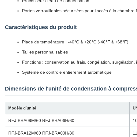
Processeur d'eau de condensation
Portes verrouillables sécurisées pour l'accès à la chambre 
Caractéristiques du produit
Plage de température : -40°C à +20°C (-40°F à +68°F)
Tailles personnalisables
Fonctions : conservation au frais, congélation, surgélation, i
Système de contrôle entièrement automatique
Dimensions de l'unité de condensation à compress
Modèle d'unité
U
RFJ-BRA09M/60 RFJ-BRA06H/60
1
RFJ-BRA12M/80 RFJ-BRA09H/80
1