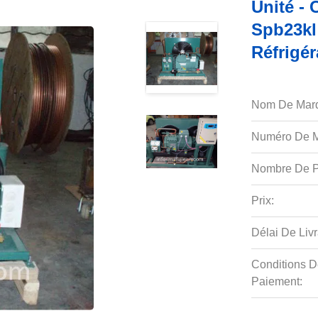
Unité - 
Spb23kl
Réfrigé
Nom De Mar
Numéro De M
Nombre De P
Prix:
Délai De Livr
Conditions D
Paiement: