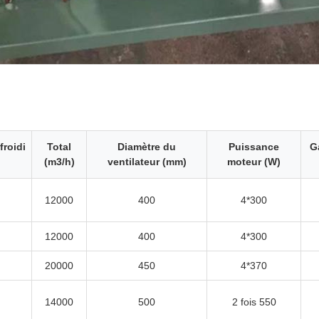
roidi
Total
Diamètre du
Puissance
G
(m3/h)
ventilateur (mm)
moteur (W)
12000
400
4*300
12000
400
4*300
20000
450
4*370
14000
500
2 fois 550