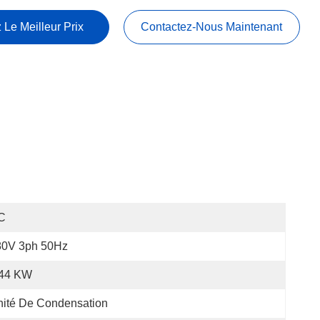
 Le Meilleur Prix
Contactez-Nous Maintenant
C
80V 3ph 50Hz
.44 KW
ité De Condensation