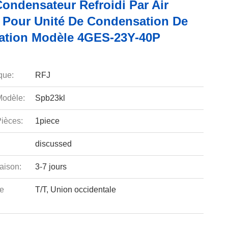
Condensateur Refroidi Par Air
 Pour Unité De Condensation De
ration Modèle 4GES-23Y-40P
que:
RFJ
odèle:
Spb23kl
ièces:
1piece
discussed
aison:
3-7 jours
e
T/T, Union occidentale