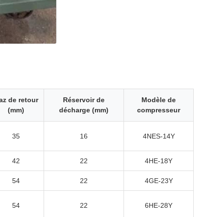
az de retour
Réservoir de
Modèle de
(mm)
décharge (mm)
compresseur
35
16
4NES-14Y
42
22
4HE-18Y
54
22
4GE-23Y
54
22
6HE-28Y