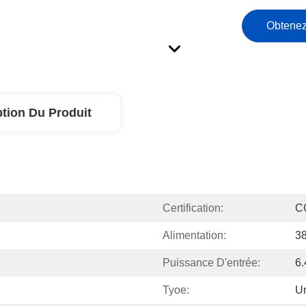
Obtenez
ption Du Produit
Certification:
C
Alimentation:
3
Puissance D'entrée:
6
Tyoe:
Un