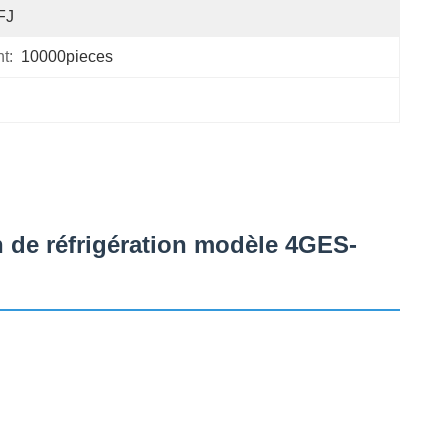
FJ
t:
10000pieces
n de réfrigération modèle 4GES-