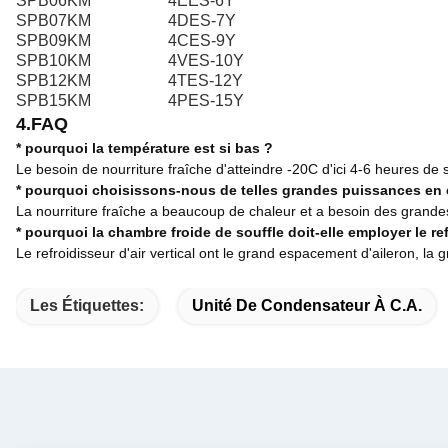
SPB06KM
4EES-6Y
SPB07KM
4DES-7Y
SPB09KM
4CES-9Y
SPB10KM
4VES-10Y
SPB12KM
4TES-12Y
SPB15KM
4PES-15Y
4.FAQ
* pourquoi la température est si bas ?
Le besoin de nourriture fraîche d'atteindre -20C d'ici 4-6 heures d
* pourquoi choisissons-nous de telles grandes puissances en
La nourriture fraîche a beaucoup de chaleur et a besoin des grande
* pourquoi la chambre froide de souffle doit-elle employer le refr
Le refroidisseur d'air vertical ont le grand espacement d'aileron, la gra
Les Étiquettes:
Unité De Condensateur À C.A.